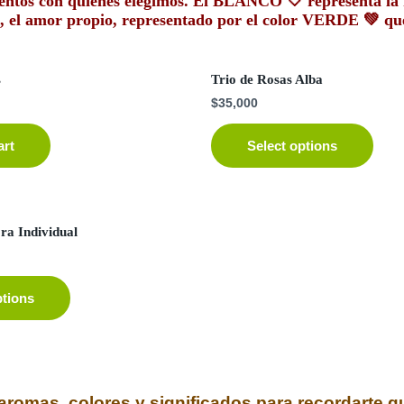
omentos con quiénes elegimos. El BLANCO
🤍
representa la 
e, el amor propio, representado por el color VERDE
💚
que
s
Trio de Rosas Alba
$
35,000
art
Select options
ra Individual
ptions
romas, colores y significados para recordarte 