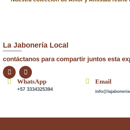
La Jabonería Local
contáctanos para compartir juntos esta ex
F
I
a
n
c
WhatsApp
s
Email
e
t
+57 3334325394
info@lajaboneria
b
a
o
g
o
r
k
a
-
m
f