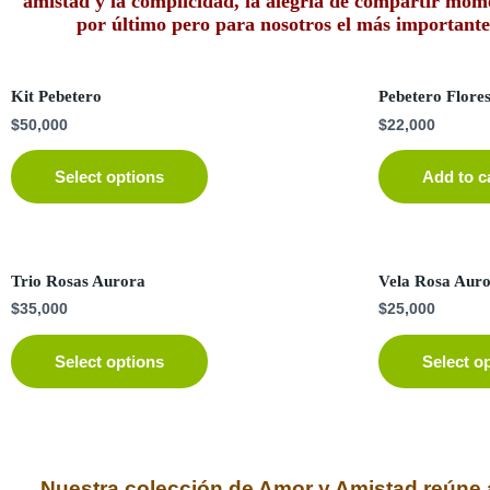
amistad y la complicidad, la alegría de compartir m
por último pero para nosotros el más important
Kit Pebetero
Pebetero Flore
$
50,000
$
22,000
Select options
Add to c
Trio Rosas Aurora
Vela Rosa Auro
$
35,000
$
25,000
Select options
Select o
Nuestra colección de Amor y Amistad reúne a