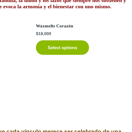
familia, la unión y los lazos que siempre nos sostienen y
 evoca la armonía y el bienestar con uno mismo.
Waxmelts Corazón
$
18,000
Select options
que cada vínculo merece ser celebrado de una