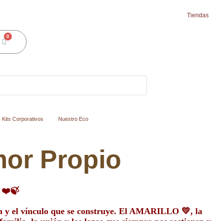
Tiendas
Cart
Kits Corporativos
Nuestro Eco
mor Propio
r
❤️🍃
ón y el vínculo que se construye. El AMARILLO
💛
, la