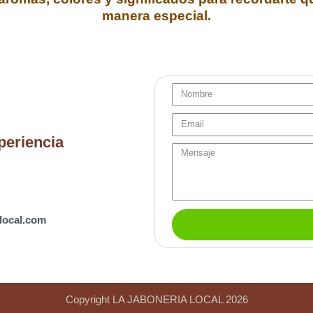
manera especial.
Nombre
Email
periencia
message
local.com
Copyright LA JABONERIA LOCAL 2026