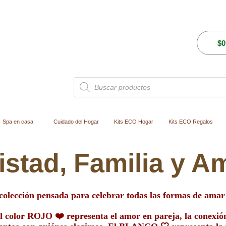
$
0
Búsqueda
de
productos
Spa en casa
Cuidado del Hogar
Kits ECO Hogar
Kits ECO Regalos
stad, Familia y A
colección pensada para celebrar todas las formas de ama
 el color ROJO
❤️
representa el amor en pareja, la conexi