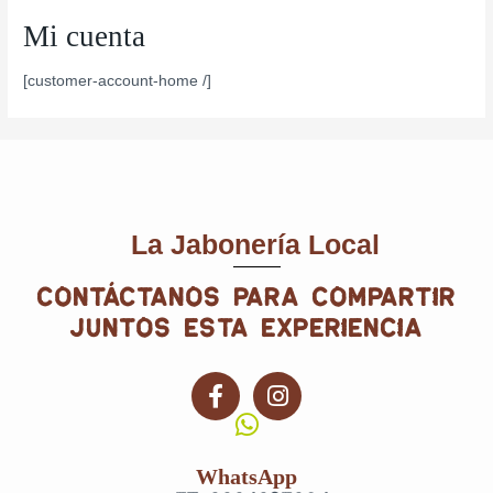
Mi cuenta
[customer-account-home /]
La Jabonería Local
contáctanos para compartir
juntos esta experiencia
F
I
a
n
c
s
e
t
WhatsApp
b
a