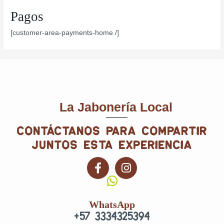
Pagos
[customer-area-payments-home /]
La Jabonería Local
contáctanos para compartir
juntos esta experiencia
F
I
a
n
c
s
e
t
WhatsApp
b
a
+57 3334325394
o
g