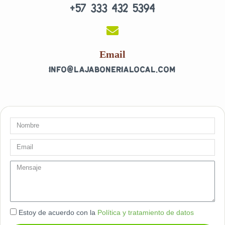
+57 333 432 5394
o
g
o
r
k
a
-
m
f
Email
info@lajabonerialocal.com
Nombre
Email
message
Estoy de acuerdo con la
Política y tratamiento de datos