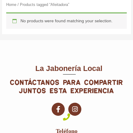
Home
/ Products tagged “Afeitadora”
Afeitadora
No products were found matching your selection.
La Jabonería Local
contáctanos para compartir
juntos esta experiencia
F
I
a
n
c
s
e
t
Teléfono
b
a