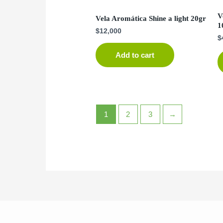
V
Vela Aromática Shine a light 20gr
1
$
12,000
$
Add to cart
1
2
3
→