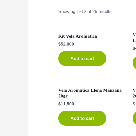
aromatica
Showing 1–12 of 26 results
V
Kit Vela Aromática
L
$
52,000
$
Add to cart
Vela Aromática Elena Manzana
V
20gr
2
$
11,500
$
Add to cart