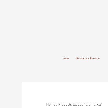
Ir
al
contenido
Inicio
Bienestar y Armonía
Home
/ Products tagged “aromatica”