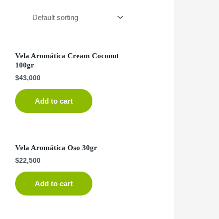
Vela Aromática Cream Coconut
100gr
$
43,000
Add to cart
Vela Aromática Oso 30gr
$
22,500
Add to cart