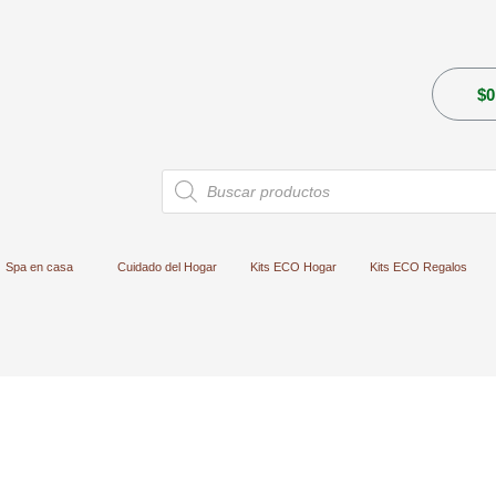
$
0
Búsqueda
de
productos
Spa en casa
Cuidado del Hogar
Kits ECO Hogar
Kits ECO Regalos