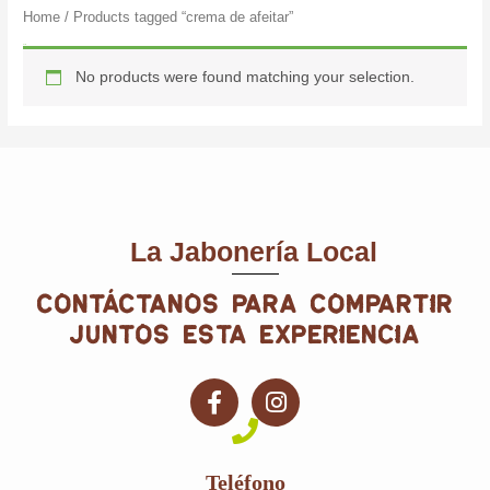
Home
/ Products tagged “crema de afeitar”
crema de afeitar
No products were found matching your selection.
La Jabonería Local
contáctanos para compartir
juntos esta experiencia
F
I
a
n
c
s
e
t
Teléfono
b
a