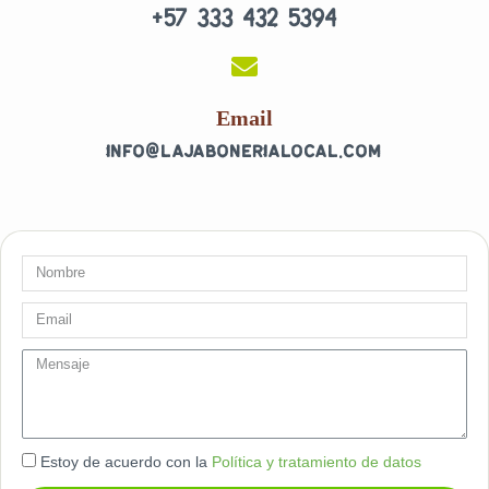
+57 333 432 5394
o
g
o
r
k
a
-
m
f
Email
info@lajabonerialocal.com
Nombre
Email
message
Estoy de acuerdo con la
Política y tratamiento de datos