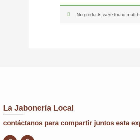
Glicerina
No products were found matchi
La Jabonería Local
contáctanos para compartir juntos esta ex
F
I