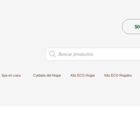
$
0
Búsqueda
de
productos
Spa en casa
Cuidado del Hogar
Kits ECO Hogar
Kits ECO Regalos