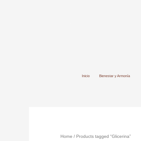
Ir
al
contenido
Inicio
Bienestar y Armonía
Home
/ Products tagged “Glicerina”