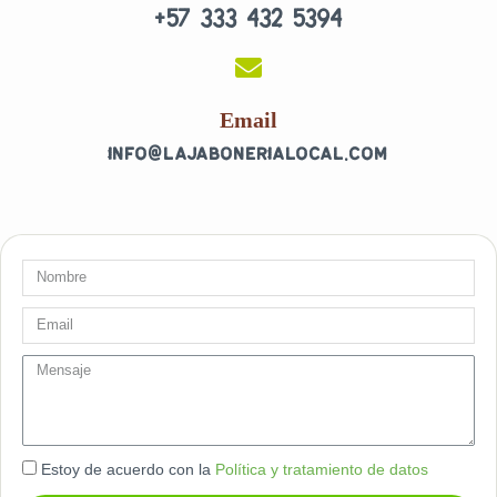
+57 333 432 5394
o
g
o
r
k
a
-
m
f
Email
info@lajabonerialocal.com
Nombre
Email
message
Estoy de acuerdo con la
Política y tratamiento de datos