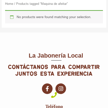
Home
/ Products tagged “Maquina de afeitar”
Maquina de afeitar
No products were found matching your selection.
La Jabonería Local
contáctanos para compartir
juntos esta experiencia
F
I
a
n
c
s
e
t
Teléfono
b
a