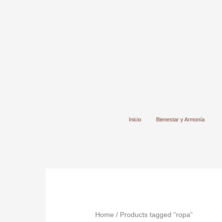
Ir
al
contenido
Inicio
Bienestar y Armonía
Home
/ Products tagged “ropa”