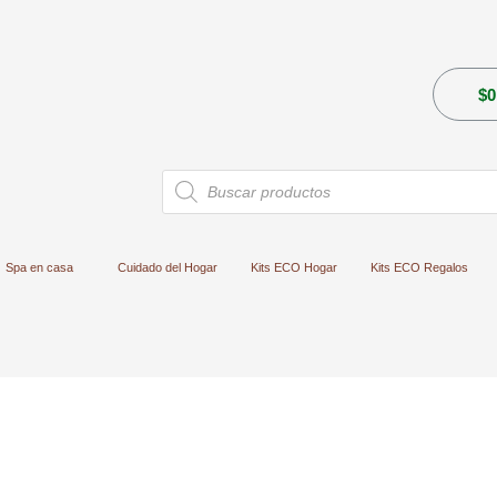
$
0
Búsqueda
de
productos
Spa en casa
Cuidado del Hogar
Kits ECO Hogar
Kits ECO Regalos