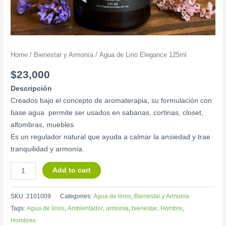
Home
/
Bienestar y Armonía
/ Agua de Lino Elegance 125ml
Agua de Lino Elegance 125ml
$
23,000
Descripción
Creados bajo el concepto de aromaterapia, su formulación con
base agua permite ser usados en sabanas, cortinas, closet,
alfombras, muebles.
Es un regulador natural que ayuda a calmar la ansiedad y trae
tranquilidad y armonía.
Add to cart
SKU:
2101009
Categories:
Agua de linos
,
Bienestar y Armonía
Tags:
Agua de linos
,
Ambientador
,
armonia
,
bienestar
,
Hombre
,
Hombres