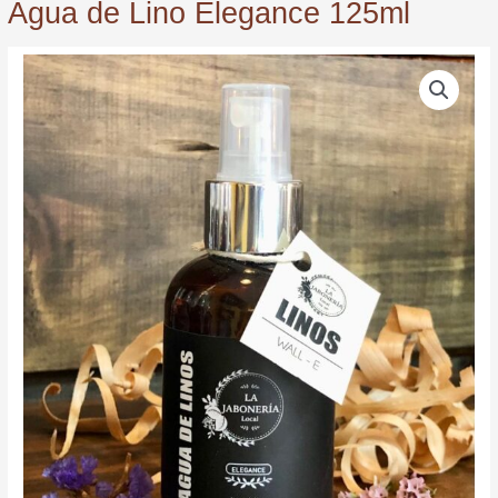
Agua de Lino Elegance 125ml
Agua
de
Lino
Elegance
125ml
quantity