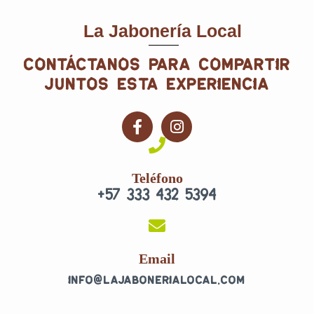
La Jabonería Local
contáctanos para compartir
juntos esta experiencia
F
I
a
n
c
s
e
t
Teléfono
b
a
+57 333 432 5394
o
g
o
r
k
a
-
m
f
Email
info@lajabonerialocal.com