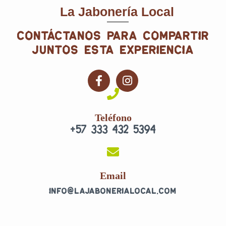
La Jabonería Local
contáctanos para compartir
juntos esta experiencia
F
I
a
n
c
s
e
t
Teléfono
b
a
+57 333 432 5394
o
g
o
r
k
a
-
m
f
Email
info@lajabonerialocal.com