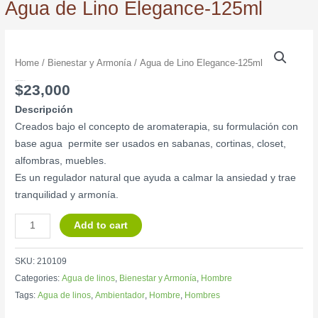
Agua de Lino Elegance-125ml
Agua
de
Home
/
Bienestar y Armonía
/ Agua de Lino Elegance-125ml
Lino
Agua de Lino Elegance-125ml
$
23,000
Elegance-
Descripción
125ml
Creados bajo el concepto de aromaterapia, su formulación con
quantity
base agua permite ser usados en sabanas, cortinas, closet,
alfombras, muebles.
Es un regulador natural que ayuda a calmar la ansiedad y trae
tranquilidad y armonía.
Add to cart
SKU:
210109
Categories:
Agua de linos
,
Bienestar y Armonía
,
Hombre
Tags:
Agua de linos
,
Ambientador
,
Hombre
,
Hombres