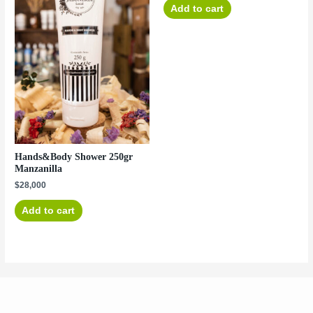
Add to cart
Hands&Body Shower 250gr
Manzanilla
$
28,000
Add to cart