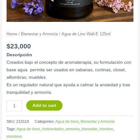
Home
/
Bienestar y Armonía
/ Agua de Lino Wall-E 125ml
Agua de Lino Wall-E 125ml
$
23,000
Descripción
Creados bajo el concepto de aromaterapia, su formulación con
base agua permite ser usados en sabanas, cortinas, closet,
alfombras, muebles.
Es un regulador natural que ayuda a calmar la ansiedad y trae
tranquilidad y armonía.
Add to cart
SKU:
210110
Categories:
Agua de linos
,
Bienestar y Armonía
Tags:
Agua de linos
,
Ambientador
,
armonia
,
bienestar
,
Hombre
,
Hombres