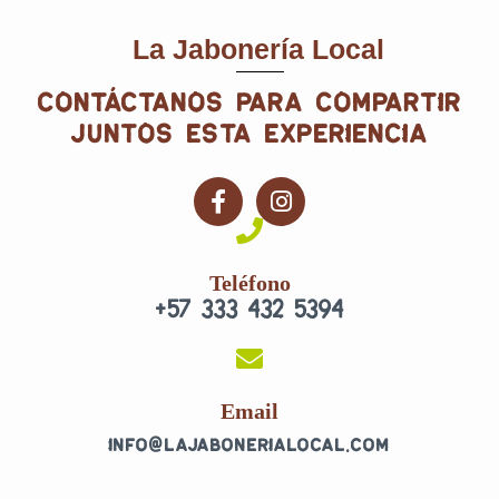
La Jabonería Local
contáctanos para compartir
juntos esta experiencia
F
I
a
n
c
s
e
t
Teléfono
b
a
+57 333 432 5394
o
g
o
r
k
a
-
m
f
Email
info@lajabonerialocal.com