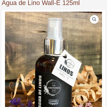
Agua de Lino Wall-E 125ml
Agua
de
Lino
Wall-
E
125ml
quantity