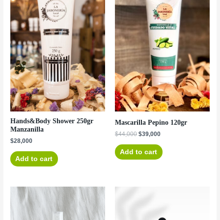
Hands&Body Shower 250gr
Mascarilla Pepino 120gr
Manzanilla
$
44,000
$
39,000
$
28,000
Add to cart
Add to cart