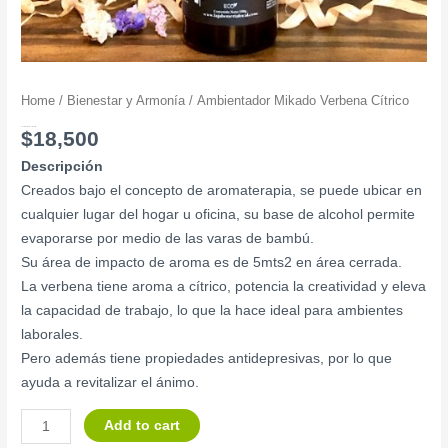
Home
/
Bienestar y Armonía
/ Ambientador Mikado Verbena Cítrico
Ambientador Mikado Verbena Cítrico
$
18,500
Descripción
Creados bajo el concepto de aromaterapia, se puede ubicar en
cualquier lugar del hogar u oficina, su base de alcohol permite
evaporarse por medio de las varas de bambú.
Su área de impacto de aroma es de 5mts2 en área cerrada.
La verbena tiene aroma a cítrico, potencia la creatividad y eleva
la capacidad de trabajo, lo que la hace ideal para ambientes
laborales.
Pero además tiene propiedades antidepresivas, por lo que
ayuda a revitalizar el ánimo.
Add to cart