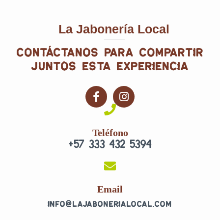
La Jabonería Local
contáctanos para compartir
juntos esta experiencia
F
I
a
n
c
s
e
t
Teléfono
b
a
+57 333 432 5394
o
g
o
r
k
a
-
m
f
Email
info@lajabonerialocal.com