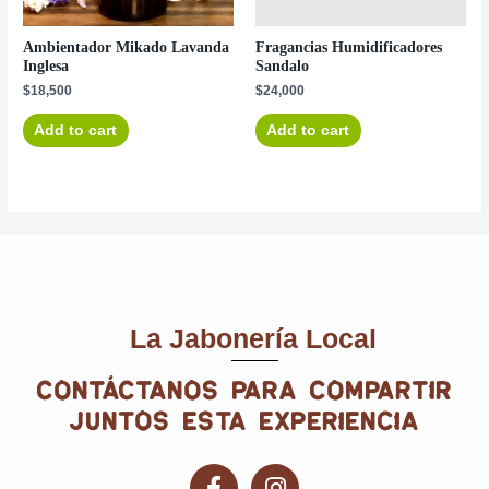
Ambientador Mikado Lavanda
Fragancias Humidificadores
Inglesa
Sandalo
$
18,500
$
24,000
Add to cart
Add to cart
La Jabonería Local
contáctanos para compartir
juntos esta experiencia
F
I