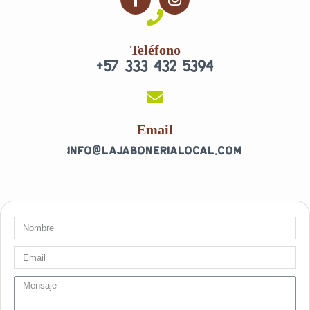
a
n
c
s
e
t
Teléfono
b
a
+57 333 432 5394
o
g
o
r
k
a
-
m
f
Email
info@lajabonerialocal.com
Nombre
Email
message