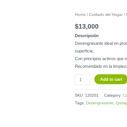
Desengrasante
Home
/
Cuidado del Hogar
/ 
Extra
Desengrasante Extra fuerte 1Lt
$
13,000
fuerte
Descripción
1Lt
Desengrasante ideal en proc
quantity
superficie.
Con principios activos que
Recomendado en la limpieza
Add to cart
SKU:
120201
Category:
Cu
Tags:
Desengrasante
,
Quita