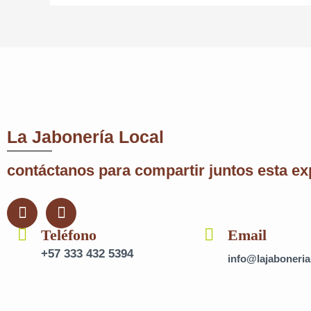
La Jabonería Local
contáctanos para compartir juntos esta ex
F
I
a
n
c
Teléfono
s
Email
e
t
+57 333 432 5394
info@lajaboneria
b
a
o
g
o
r