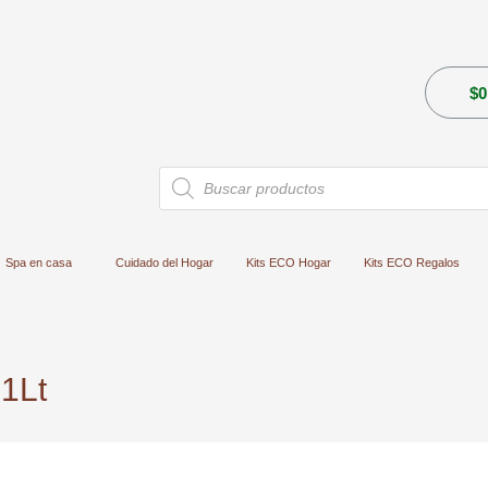
$
0
Búsqueda
de
productos
Spa en casa
Cuidado del Hogar
Kits ECO Hogar
Kits ECO Regalos
 1Lt