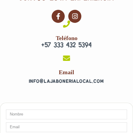
F
I
a
n
c
s
e
t
Teléfono
b
a
+57 333 432 5394
o
g
o
r
k
a
-
m
f
Email
info@lajabonerialocal.com
Nombre
Email