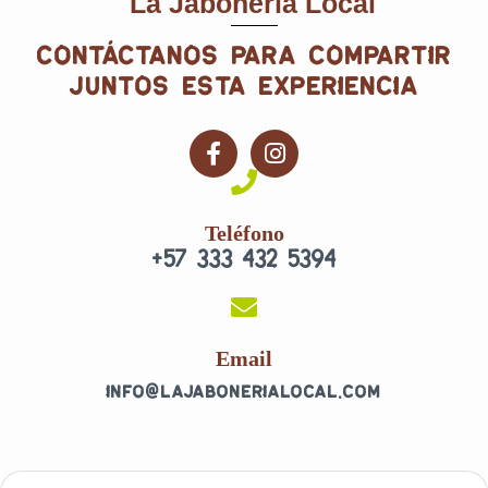
La Jabonería Local
contáctanos para compartir
juntos esta experiencia
F
I
a
n
c
s
e
t
Teléfono
b
a
+57 333 432 5394
o
g
o
r
k
a
-
m
f
Email
info@lajabonerialocal.com