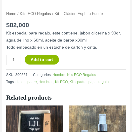
Home
/
Kits ECO Regalos
/ Kit – Clásico Espíritu Fuerte
Kit – Clásico Espíritu Fuerte
$
82,000
Kit especial para regalo, este contiene, jabón glicerina x 90gr,
agua de lino x 60ml, aceite de barba x30ml
Todo empacado en un estuche de cartón y cinta.
Add to cart
SKU:
390331
Categories:
Hombre
,
Kits ECO Regalos
Tags:
dia del padre
,
Hombres
,
Kit ECO
,
Kits
,
padre
,
papa
,
regalo
Related products