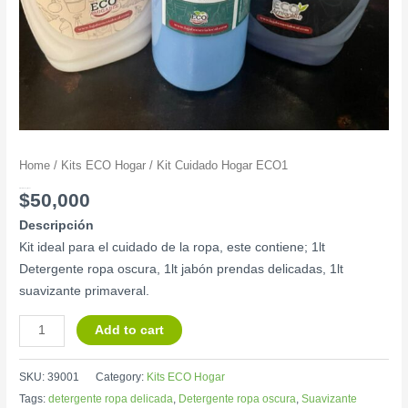
Home
/
Kits ECO Hogar
/ Kit Cuidado Hogar ECO1
Kit Cuidado Hogar ECO1
$
50,000
Descripción
Kit ideal para el cuidado de la ropa, este contiene; 1lt
Detergente ropa oscura, 1lt jabón prendas delicadas, 1lt
suavizante primaveral.
Add to cart
SKU:
39001
Category:
Kits ECO Hogar
Tags:
detergente ropa delicada
,
Detergente ropa oscura
,
Suavizante