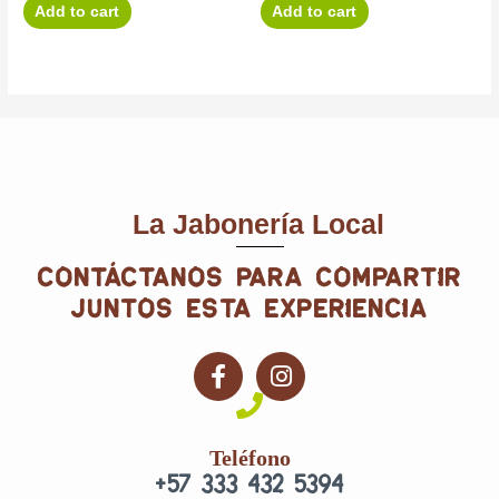
Add to cart
Add to cart
La Jabonería Local
contáctanos para compartir
juntos esta experiencia
F
I
a
n
c
s
e
t
Teléfono
b
a
+57 333 432 5394
o
g