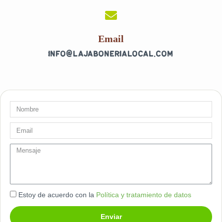
o
r
k
a
-
m
f
Email
info@lajabonerialocal.com
Nombre
Email
message
Estoy de acuerdo con la
Política y tratamiento de datos
Enviar