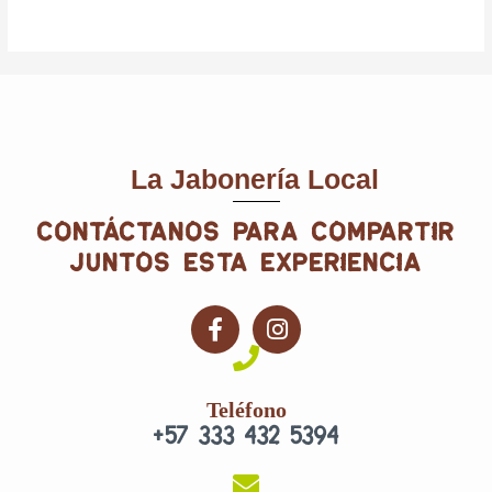
La Jabonería Local
contáctanos para compartir
juntos esta experiencia
F
I
a
n
c
s
e
t
Teléfono
b
a
+57 333 432 5394
o
g
o
r
k
a