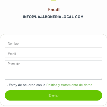
-
m
f
Email
info@lajabonerialocal.com
Nombre
Email
message
Estoy de acuerdo con la
Política y tratamiento de datos
Enviar