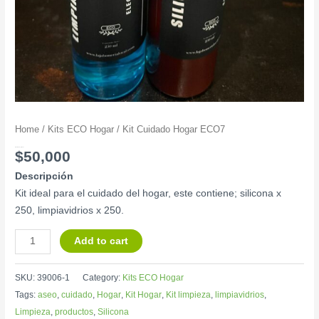
Home
/
Kits ECO Hogar
/ Kit Cuidado Hogar ECO7
Kit Cuidado Hogar ECO7
$
50,000
Descripción
Kit ideal para el cuidado del hogar, este contiene; silicona x
250, limpiavidrios x 250.
Add to cart
SKU:
39006-1
Category:
Kits ECO Hogar
Tags:
aseo
,
cuidado
,
Hogar
,
Kit Hogar
,
Kit limpieza
,
limpiavidrios
,
Limpieza
,
productos
,
Silicona