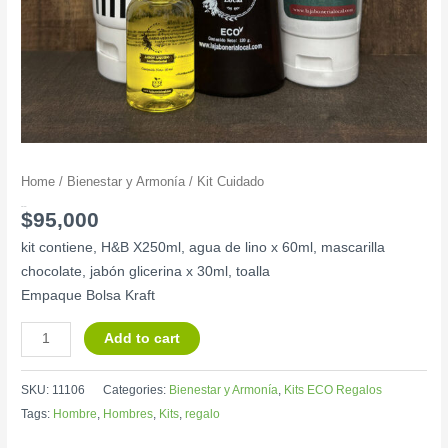
Home
/
Bienestar y Armonía
/ Kit Cuidado
Kit Cuidado
$
95,000
kit contiene, H&B X250ml, agua de lino x 60ml, mascarilla
chocolate, jabón glicerina x 30ml, toalla
Empaque Bolsa Kraft
Add to cart
SKU:
11106
Categories:
Bienestar y Armonía
,
Kits ECO Regalos
Tags:
Hombre
,
Hombres
,
Kits
,
regalo