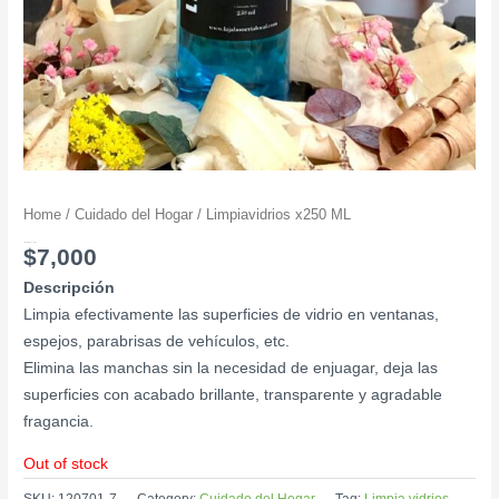
Home
/
Cuidado del Hogar
/ Limpiavidrios x250 ML
Limpiavidrios x250 ML
$
7,000
Descripción
Limpia efectivamente las superficies de vidrio en ventanas,
espejos, parabrisas de vehículos, etc.
Elimina las manchas sin la necesidad de enjuagar, deja las
superficies con acabado brillante, transparente y agradable
fragancia.
Out of stock
SKU:
120701-7
Category:
Cuidado del Hogar
Tag:
Limpia vidrios