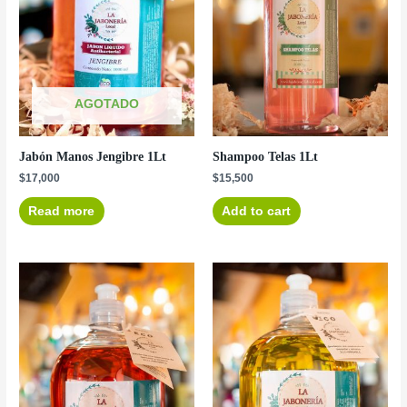
AGOTADO
Jabón Manos Jengibre 1Lt
Shampoo Telas 1Lt
$
17,000
$
15,500
Read more
Add to cart