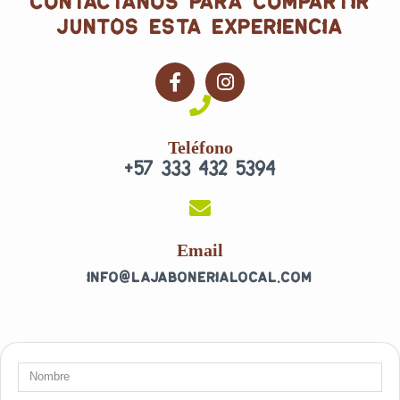
contáctanos para compartir
juntos esta experiencia
F
I
a
n
c
s
e
t
Teléfono
b
a
+57 333 432 5394
o
g
o
r
k
a
-
m
f
Email
info@lajabonerialocal.com
Nombre