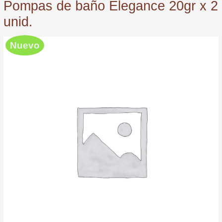
Pompas de baño Elegance 20gr x 2
unid.
Nuevo
Pompas
de
baño
Elegance
20gr
x
2
unid.
quantity