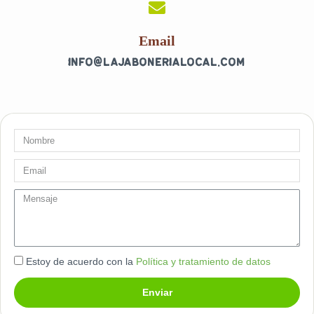
k
a
-
m
f
Email
info@lajabonerialocal.com
Nombre
Email
message
Estoy de acuerdo con la
Política y tratamiento de datos
Enviar