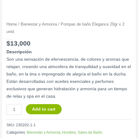
Home
/
Bienestar y Armonía
/ Pompas de baño Elegance 20gr x 2
unid.
Pompas de baño Elegance 20gr x 2 unid.
$
13,000
Descripción
Son una sensación de efervescencia, de colores y aromas que
relajan, creando una atmosfera de tranquilidad y suavidad en el
baño, en la tina o impregnado de alegría el baño en la ducha.
Están desarrolladas con aceites esenciales y perfumes
exclusivos que generan hidratación y armonía para un tiempo
de relax y spa en el casa.
Add to cart
SKU:
230202-1-1
Categories:
Bienestar y Armonía
,
Hombre
,
Sales de Baño