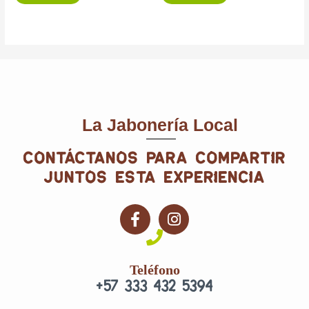
La Jabonería Local
contáctanos para compartir
juntos esta experiencia
F
I
a
n
c
s
e
t
Teléfono
b
a
+57 333 432 5394
o
g
o
r