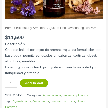
Home
/
Bienestar y Armonía
/ Agua de Lino Lavanda Inglesa 60ml
Agua de Lino Lavanda Inglesa 60ml
$
11,500
Descripción
Creados bajo el concepto de aromaterapia, su formulación con
base agua permite ser usados en sabanas, cortinas, closet,
alfombras, muebles.
Es un regulador natural que ayuda a calmar la ansiedad y trae
tranquilidad y armonía.
Add to cart
SKU:
210153
Categories:
Agua de linos
,
Bienestar y Armonía
Tags:
Agua de linos
,
Ambientador
,
armonia
,
bienestar
,
Hombre
,
Hombres