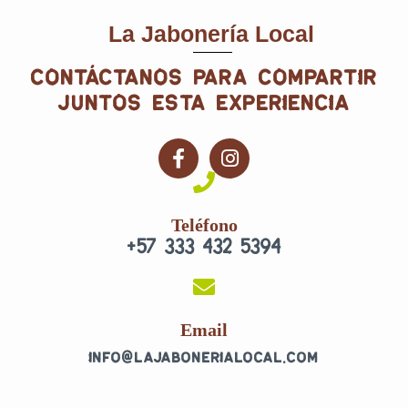
La Jabonería Local
contáctanos para compartir
juntos esta experiencia
F
I
a
n
c
s
e
t
Teléfono
b
a
+57 333 432 5394
o
g
o
r
k
a
-
m
f
Email
info@lajabonerialocal.com