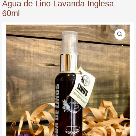
Agua de Lino Lavanda Inglesa
60ml
Agua
de
Lino
Lavanda
Inglesa
60ml
quantity