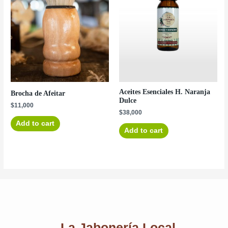
Aceites Esenciales H. Naranja
Brocha de Afeitar
Dulce
$
11,000
$
38,000
Add to cart
Add to cart
La Jabonería Local