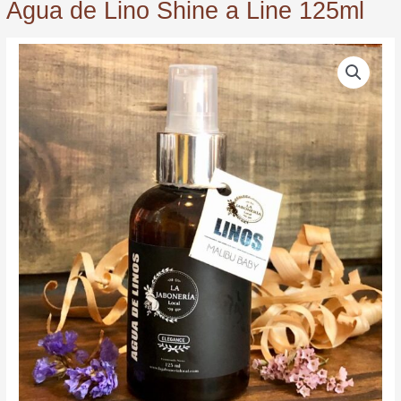
Agua de Lino Shine a Line 125ml
Agua
de
Lino
Shine
a
Line
125ml
quantity