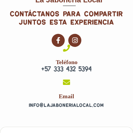
contáctanos para compartir
juntos esta experiencia
F
I
a
n
c
s
e
t
Teléfono
b
a
+57 333 432 5394
o
g
o
r
k
a
-
m
f
Email
info@lajabonerialocal.com