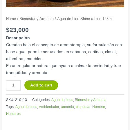
Home
/
Bienestar y Armonía
/ Agua de Lino Shine a Line 125ml
Agua de Lino Shine a Line 125ml
$
23,000
Descripción
Creados bajo el concepto de aromaterapia, su formulación con
base agua permite ser usados en sabanas, cortinas, closet,
alfombras, muebles.
Es un regulador natural que ayuda a calmar la ansiedad y trae
tranquilidad y armonía.
Add to cart
SKU:
210113
Categories:
Agua de linos
,
Bienestar y Armonía
Tags:
Agua de linos
,
Ambientador
,
armonia
,
bienestar
,
Hombre
,
Hombres