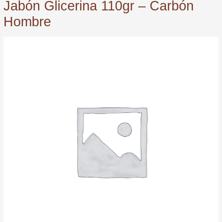
Jabón Glicerina 110gr – Carbón
Hombre
Jabón
Glicerina
110gr
-
Carbón
Hombre
quantity