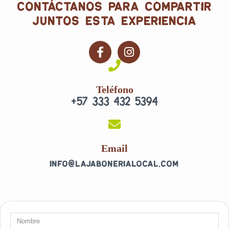
contáctanos para compartir
juntos esta experiencia
F
I
a
n
c
s
e
t
Teléfono
b
a
+57 333 432 5394
o
g
o
r
k
a
-
m
f
Email
info@lajabonerialocal.com
Nombre