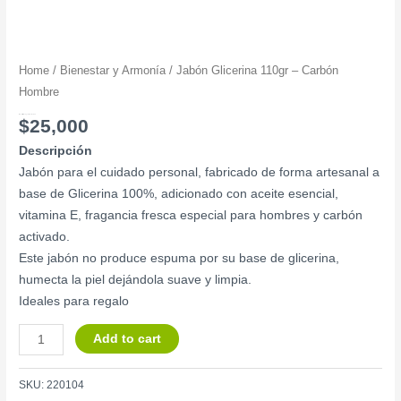
Home
/
Bienestar y Armonía
/ Jabón Glicerina 110gr – Carbón
Hombre
Jabón Glicerina 110gr – Carbón Hombre
$
25,000
Descripción
Jabón para el cuidado personal, fabricado de forma artesanal a
base de Glicerina 100%, adicionado con aceite esencial,
vitamina E, fragancia fresca especial para hombres y carbón
activado.
Este jabón no produce espuma por su base de glicerina,
humecta la piel dejándola suave y limpia.
Ideales para regalo
Add to cart
SKU:
220104