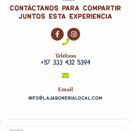
contáctanos para compartir
juntos esta experiencia
F
I
a
n
c
s
e
t
Teléfono
b
a
+57 333 432 5394
o
g
o
r
k
a
-
m
f
Email
info@lajabonerialocal.com
Nombre