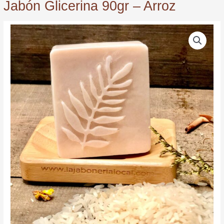
Jabón Glicerina 90gr – Arroz
Jabón
Glicerina
90gr
-
Arroz
quantity