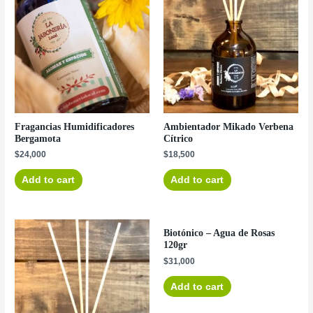
Fragancias Humidificadores
Ambientador Mikado Verbena
Bergamota
Cítrico
$
24,000
$
18,500
Add to cart
Add to cart
Biotónico – Agua de Rosas
120gr
$
31,000
Add to cart