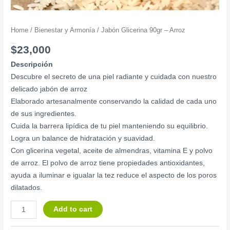
Home
/
Bienestar y Armonía
/ Jabón Glicerina 90gr – Arroz
Jabón Glicerina 90gr – Arroz
$
23,000
Descripción
Descubre el secreto de una piel radiante y cuidada con nuestro
delicado jabón de arroz
Elaborado artesanalmente conservando la calidad de cada uno
de sus ingredientes.
Cuida la barrera lipídica de tu piel manteniendo su equilibrio.
Logra un balance de hidratación y suavidad.
Con glicerina vegetal, aceite de almendras, vitamina E y polvo
de arroz. El polvo de arroz tiene propiedades antioxidantes,
ayuda a iluminar e igualar la tez reduce el aspecto de los poros
dilatados.
Add to cart