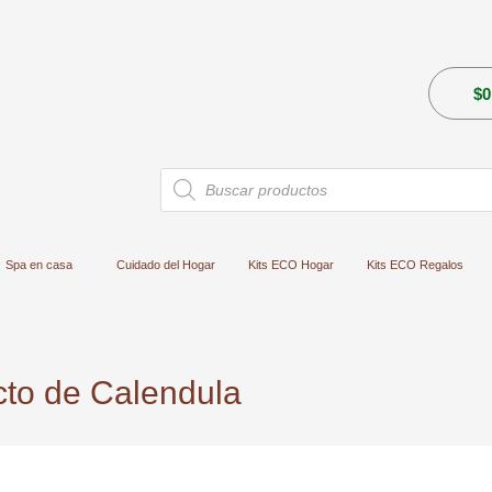
$
0
Búsqueda
de
productos
Spa en casa
Cuidado del Hogar
Kits ECO Hogar
Kits ECO Regalos
cto de Calendula