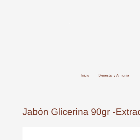
Ir
al
contenido
Inicio
Bienestar y Armonía
Jabón Glicerina 90gr -Extra