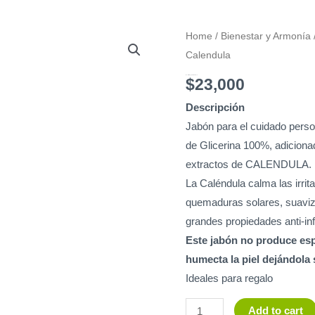
Jabón
Home
/
Bienestar y Armonía
Glicerina
Calendula
90gr
Jabón Glicerina 90gr -Extracto de Calendula
$
23,000
-
Descripción
Extracto
Jabón para el cuidado perso
de
de Glicerina 100%, adiciona
Calendula
extractos de CALENDULA.
quantity
La Caléndula calma las irri
quemaduras solares, suaviza 
grandes propiedades anti-inf
Este jabón no produce esp
humecta la piel dejándola 
Ideales para regalo
Add to cart