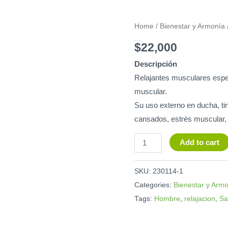
Sales
Home
/
Bienestar y Armonía
de
Sales de Baño Extracto de Rosas 100gr
$
22,000
Baño
Descripción
Extracto
Relajantes musculares espec
de
muscular.
Rosas
Su uso externo en ducha, tin
100gr
cansados, estrés muscular,
quantity
Add to cart
SKU:
230114-1
Categories:
Bienestar y Arm
Tags:
Hombre
,
relajacion
,
Sa