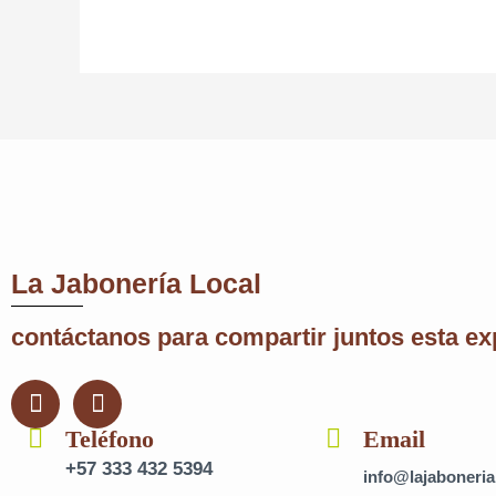
La Jabonería Local
contáctanos para compartir juntos esta ex
F
I
a
n
c
Teléfono
s
Email
e
t
+57 333 432 5394
info@lajaboneria
b
a