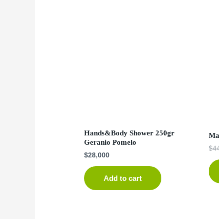
Hands&Body Shower 250gr
Ma
Geranio Pomelo
$
4
$
28,000
Add to cart