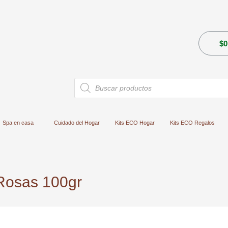
$
0
Búsqueda
de
productos
Spa en casa
Cuidado del Hogar
Kits ECO Hogar
Kits ECO Regalos
 Rosas 100gr