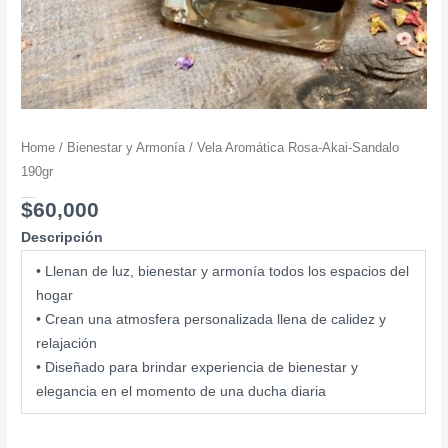
Home
/
Bienestar y Armonía
/ Vela Aromática Rosa-Akai-Sandalo
190gr
Vela Aromática Rosa-Akai-Sandalo 190gr
$
60,000
Descripción
• Llenan de luz, bienestar y armonía todos los espacios del
hogar
• Crean una atmosfera personalizada llena de calidez y
relajación
• Diseñado para brindar experiencia de bienestar y
elegancia en el momento de una ducha diaria