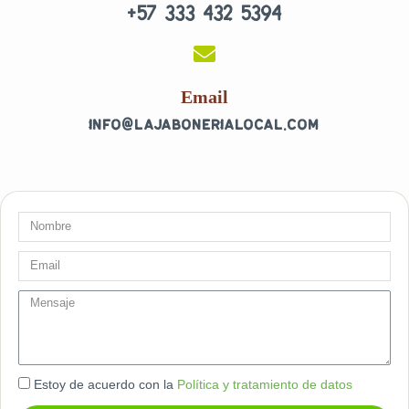
+57 333 432 5394
o
g
o
r
k
a
-
m
f
Email
info@lajabonerialocal.com
Nombre
Email
message
Estoy de acuerdo con la
Política y tratamiento de datos