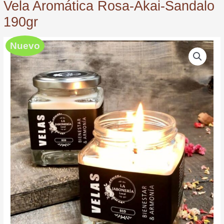
Vela Aromática Rosa-Akai-Sandalo
190gr
Nuevo
Vela
Aromática
Rosa-
Akai-
Sandalo
190gr
quantity