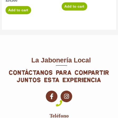
$
24,000
Add to cart
Add to cart
La Jabonería Local
contáctanos para compartir
juntos esta experiencia
F
I
a
n
c
s
e
t
Teléfono
b
a