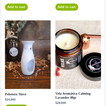
Add to cart
Add to cart
Vela Aromática Calming
Pebetero Nieve
Lavander 40gr
$
24,000
$
28,000