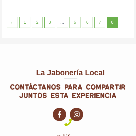
←
1
2
3
…
5
6
7
8
La Jabonería Local
contáctanos para compartir
juntos esta experiencia
F
I
a
n
c
s
e
t