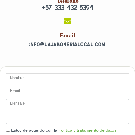
Teléfono
b
a
+57 333 432 5394
o
g
o
r
k
a
-
m
f
Email
info@lajabonerialocal.com
Nombre
Email
message
Estoy de acuerdo con la
Política y tratamiento de datos