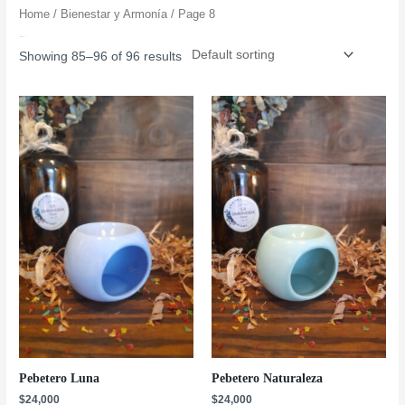
Home
/
Bienestar y Armonía
/ Page 8
Bienestar y Armonía
Showing 85–96 of 96 results
Pebetero Luna
Pebetero Naturaleza
$
24,000
$
24,000