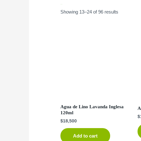
Bienestar y Armonía
Showing 13–24 of 96 results
Agua de Lino Lavanda Inglesa
A
120ml
$
$
18,500
Add to cart