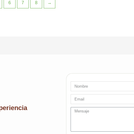
6
7
8
→
Nombre
Email
periencia
message