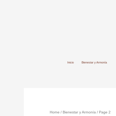
Ir
al
contenido
Inicio
Bienestar y Armonía
Home
/
Bienestar y Armonía
/ Page 2