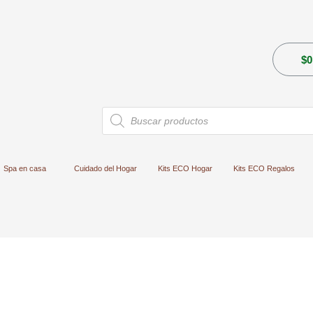
$
0
Búsqueda
de
productos
Spa en casa
Cuidado del Hogar
Kits ECO Hogar
Kits ECO Regalos