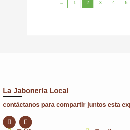
←
1
2
3
4
5
La Jabonería Local
contáctanos para compartir juntos esta ex
F
I
a
n